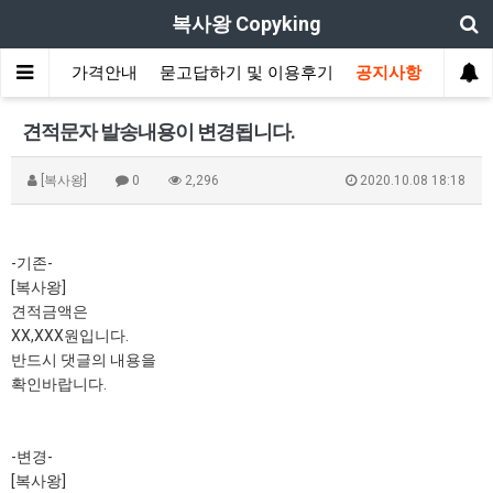
복사왕 Copyking
적/주문
가격안내
묻고답하기 및 이용후기
공지사항
견적문자 발송내용이 변경됩니다.
[복사왕]
0
2,296
2020.10.08 18:18
-기존-
[복사왕]
견적금액은
XX,XXX원입니다.
반드시 댓글의 내용을
확인바랍니다.
-변경-
[복사왕]