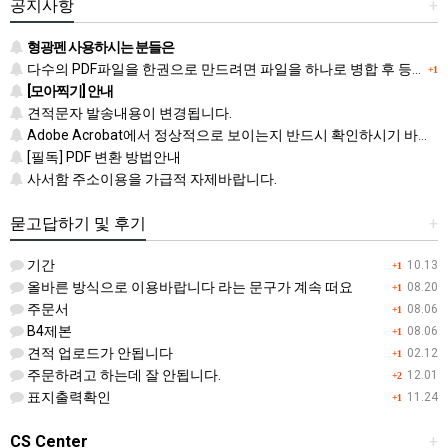
공지사항
+
형광펜 사용하시는 분들은
다수의 PDF파일을 한권으로 만드려면 파일을 하나로 병합 후 등록하시기 바랍니다.
+1
[모아찍기] 안내
견적문자 발송내용이 변경됩니다.
Adobe Acrobat에서 정상적으로 보이는지 반드시 확인하시기 바랍니다.
[필독] PDF 변환 방법안내
사서함 주소이용을 가급적 자제바랍니다.
묻고답하기 및 후기
+
기간
10.13
+1
올바른 방식으로 이용바랍니다 라는 문구가 계속 떠요
08.20
+1
주문서
08.06
+1
B4제본
08.06
+1
견적 업로드가 안됩니다
02.12
+1
주문하려고 하는데 잘 안됩니다.
12.01
+2
표지출력확인
11.24
+1
CS Center
+